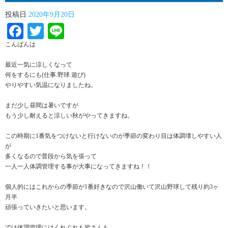
投稿日
2020年9月20日
Facebook
Twitter
Line
こんばんは
最近一気に涼しくなって
何をするにも(仕事.野球.遊び)
やりやすい気温になりましたね。
まだ少し昼間は暑いですが
もう少し耐えると涼しい秋がやってきますね。
この時期に1番気をつけないと行けないのが季節の変わり目は体調壊しやすい人
が
多くなるので普段から気を張って
一人一人体調管理する事が大事になってきますね！！
個人的にはこれからの季節が1番好きなので沢山働いて沢山野球して残り約3ヶ
月半
頑張っていきたいと思います。
では体調管理にはくれぐれも皆さんも