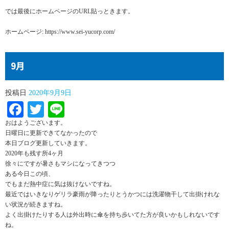
では最後にホームページのURL貼っときます。
ホームページ: https://www.sei-yucorp.com/
9月
投稿日
2020年9月9日
Facebook
Twitter
Line
おはようございます。
日曜日に更新できてなかったので
本日ブログ更新していきます。
2020年も残す所4ヶ月
徐々にですが暑さもマシになってきつつ
ある今日この頃、
でもまだ熱中症に気は抜けないですね。
最近ではいきなりゲリラ豪雨が降ったりとうかつには洗濯物干して出掛けれな
い状況が続きますね。
よく出掛けたりする人は外出時に傘を持ち歩いてた方が良いかもしれないです
ね。