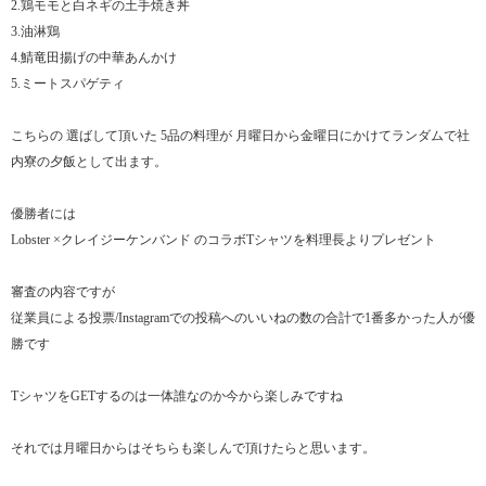
2.鶏モモと白ネギの土手焼き丼
3.油淋鶏
4.鯖竜田揚げの中華あんかけ
5.ミートスパゲティ
こちらの 選ばして頂いた 5品の料理が 月曜日から金曜日にかけてランダムで社
内寮の夕飯として出ます。
優勝者には
Lobster ×クレイジーケンバンド のコラボTシャツを料理長よりプレゼント
審査の内容ですが
従業員による投票/Instagramでの投稿へのいいねの数の合計で1番多かった人が優
勝です
TシャツをGETするのは一体誰なのか今から楽しみですね
それでは月曜日からはそちらも楽しんで頂けたらと思います。