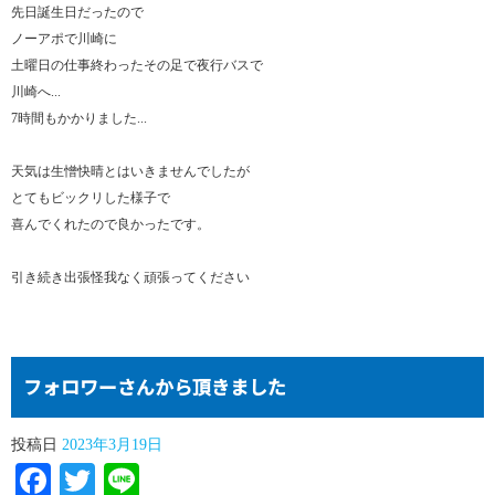
先日誕生日だったので
ノーアポで川崎に
土曜日の仕事終わったその足で夜行バスで
川崎へ...
7時間もかかりました...
天気は生憎快晴とはいきませんでしたが
とてもビックリした様子で
喜んでくれたので良かったです。
引き続き出張怪我なく頑張ってください
フォロワーさんから頂きました
投稿日
2023年3月19日
Facebook
Twitter
Line