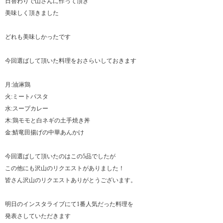
日替わりで山さんに作って頂き
美味しく頂きました
どれも美味しかったです
今回選ばして頂いた料理をおさらいしておきます
月:油淋鶏
火:ミートパスタ
水:スープカレー
木:鶏モモと白ネギの土手焼き丼
金:鯖竜田揚げの中華あんかけ
今回選ばして頂いたのはこの5品でしたが
この他にも沢山のリクエストがありました！
皆さん沢山のリクエストありがとうございます。
明日のインスタライブにて1番人気だった料理を
発表さしていただきます