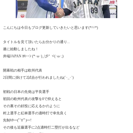
こんにちは今日もブログ更新していきたいと思います(*^^*)
タイトルを見て頂いたらお分かりの通り...
遂に始動しましたね！
井端JAPAN ｶｷｰｰﾝ (*･ω･)_/彡° ヾ(･ω･;)
開幕戦の相手は欧州代表
2日間に掛けて2試合が行われましたね(´･_･`)
初戦の日本の先発は平良選手
初回の欧州代表の攻撃を0で抑えると
その裏その好投に応えるかのように
村上選手と紅林選手の適時打で幸先良く
先制ｷﾀ━(ﾟ∀ﾟ)━!
その後も近藤選手に2点適時打二塁打が出るなど