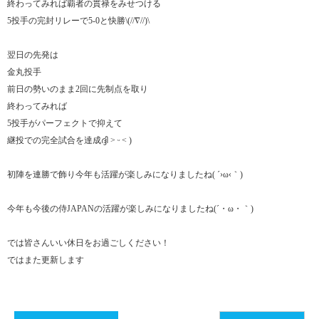
終わってみれば覇者の貫禄をみせつける
5投手の完封リレーで5-0と快勝\(//∇//)\
翌日の先発は
金丸投手
前日の勢いのまま2回に先制点を取り
終わってみれば
5投手がパーフェクトで抑えて
継投での完全試合を達成ദ്ദി ˃ ᵕ ˂ )
初陣を連勝で飾り今年も活躍が楽しみになりましたね( ´›ω‹｀)
今年も今後の侍JAPANの活躍が楽しみになりましたね(´・ω・｀)
では皆さんいい休日をお過ごしください！
ではまた更新します