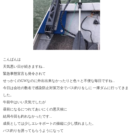
こんばんは
天気悪い日が続きますね...
緊急事態宣言も発令されて
せっかくのGWなのに外出出来なかったりと色々と不便な毎日ですね...
今日は会社の数名で感染防止対策万全でバス釣りをしに 一庫ダムに行ってきま
した。
午前中はいい天気でしたが
昼前になるにつれてあいにくの悪天候に
結局今回も釣れなかったです...
成長としては少しエレキボートの操縦に少し慣れました。
バス釣りを誘ってもらうようになって