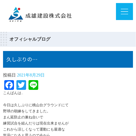
オフィシャルブログ
久しぶりの…
投稿日
2021年8月29日
Facebook
Twitter
Line
こんばんは..
今日は久しぶりに桃山台グラウンドにて
野球の朝練をしてきました。
まん延防止の兼ね合いで
練習試合を組んだりは現在出来ませんが
これから涼しくなって運動にも最適な
気温になると思うので今から